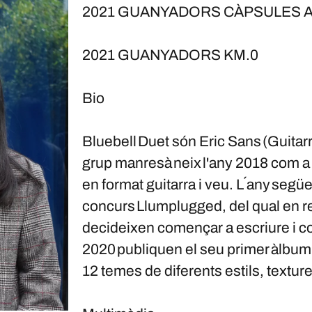
2021 GUANYADORS CÀPSULES 
2021 GUANYADORS KM.0
Bio
Bluebell Duet són Eric Sans (Guitarra
grup manresà neix l'any 2018 com a 
en format guitarra i veu. L´any seg
concurs Llumplugged, del qual en r
decideixen començar a escriure i c
2020 publiquen el seu primer àlbum 
12 temes de diferents estils, textur