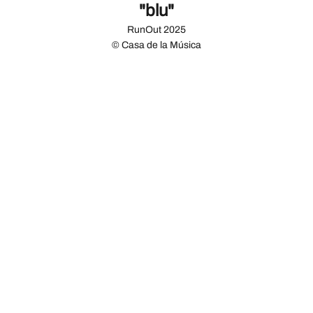
"blu"
RunOut 2025
© Casa de la Música