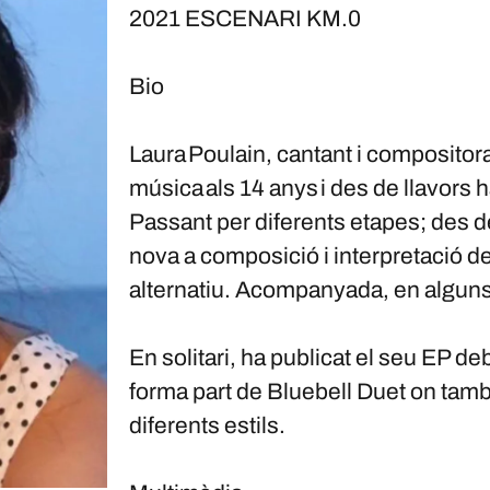
2021 ESCENARI KM.0
Bio
Laura Poulain, cantant i compositor
música als 14 anys i des de llavors 
Passant per diferents etapes; des d
nova a composició i interpretació 
alternatiu. Acompanyada, en alguns t
En solitari, ha publicat el seu EP 
forma part de Bluebell Duet on tamb
diferents estils.