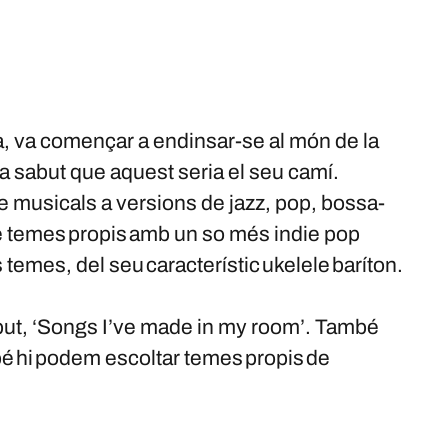
a, va començar a endinsar-se al món de la
ha sabut que aquest seria el seu camí.
e musicals a versions de jazz, pop, bossa-
de temes propis amb un so més indie pop
emes, del seu característic ukelele baríton.
debut, ‘Songs I’ve made in my room’. També
é hi podem escoltar temes propis de