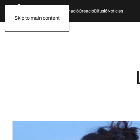
Qui som
Agenda
Formació
Creació
Difusió
Notícies
Skip to main content