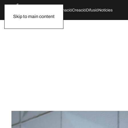
Qui som
Agenda
Formació
Creació
Difusió
Notícies
Skip to main content