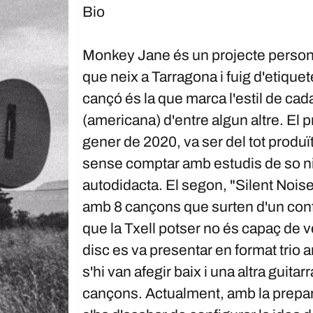
Bio
Monkey Jane és un projecte persona
que neix a Tarragona i fuig d'etiquet
cançó és la que marca l'estil de cada
(americana) d'entre algun altre. El 
gener de 2020, va ser del tot produït
sense comptar amb estudis de so ni 
autodidacta. El segon, "Silent Noise
amb 8 cançons que surten d'un confi
que la Txell potser no és capaç de v
disc es va presentar en format trio am
s'hi van afegir baix i una altra guit
cançons. Actualment, amb la prepar