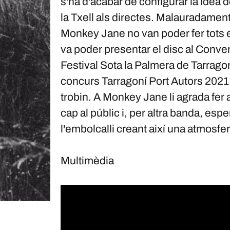
s'ha d'acabar de configurar la idea
la Txell als directes. Malauradamen
Monkey Jane no van poder fer tots e
va poder presentar el disc al Convent
Festival Sota la Palmera de Tarragon
concurs Tarragoní Port Autors 2021.
trobin. A Monkey Jane li agrada fer 
cap al públic i, per altra banda, espe
l'embolcalli creant així una atmosfera
Multimèdia