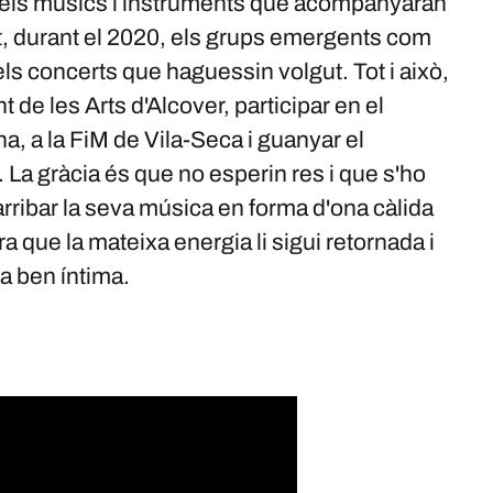
 dels músics i instruments que acompanyaran
t, durant el 2020, els grups emergents com
ls concerts que haguessin volgut. Tot i això,
 de les Arts d'Alcover, participar en el
a, a la FiM de Vila-Seca i guanyar el
 La gràcia és que no esperin res i que s'ho
arribar la seva música en forma d'ona càlida
ra que la mateixa energia li sigui retornada i
 ben íntima. ​