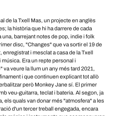
l de la Txell Mas, un projecte en anglès
es; la història que hi ha darrere de cada
 una, barrejant notes de pop, indie i folk
primer disc, "Changes" que va sortir el 19 de
, enregistrat i mesclat a casa de la Txell
música. Era un repte personal i
" va veure la llum un any més tard 2021,
nament i que continuen explicant tot allò
erbalitzar però Monkey Jane sí. El primer
b veu-guitarra, teclat i bateria. Al segon, ja
arra, els quals van donar més "atmosfera" a les
ació d'un tercer treball engegada, encara