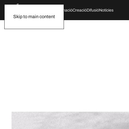
Qui som
Agenda
Formació
Creació
Difusió
Notícies
Skip to main content