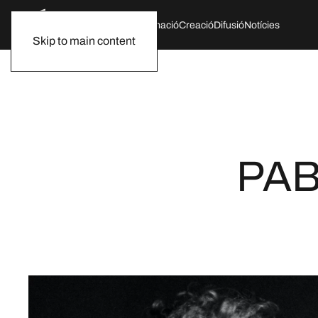
Qui som
Agenda
Formació
Creació
Difusió
Notícies
Skip to main content
PAB