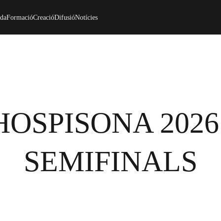
da
Formació
Creació
Difusió
Notícies
HOSPISONA 2026 
SEMIFINALS