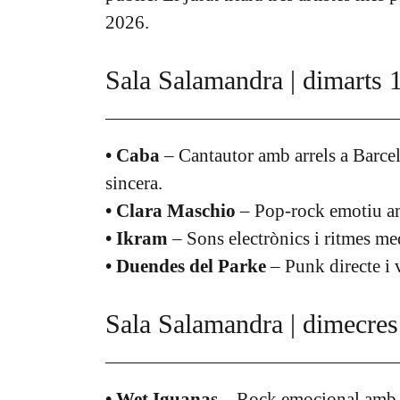
2026.
Sala Salamandra | dimarts 
• Caba
– Cantautor amb arrels a Barcel
sincera.
• Clara Maschio
– Pop-rock emotiu amb
• Ikram
– Sons electrònics i ritmes med
• Duendes del Parke
– Punk directe i 
Sala Salamandra | dimecres
• Wet Iguanas
– Rock emocional amb t