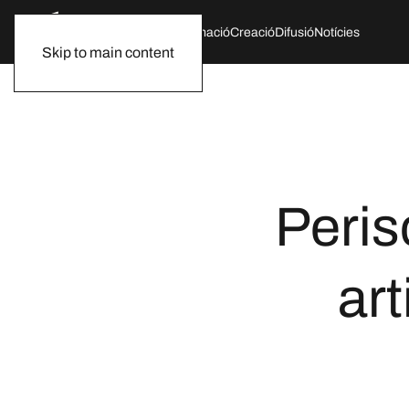
Qui som
Agenda
Formació
Creació
Difusió
Notícies
Skip to main content
Peris
art