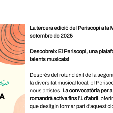
La tercera edició del Periscopi a la 
setembre de 2025
Descobreix El Periscopi, una platafo
talents musicals!
Després del rotund èxit de la segona
la diversitat musical local, el Peris
nous artistes.
La convocatòria per a 
romandrà activa fins l'1 d'abril
, ofer
que desitgin formar part d'aquest ci