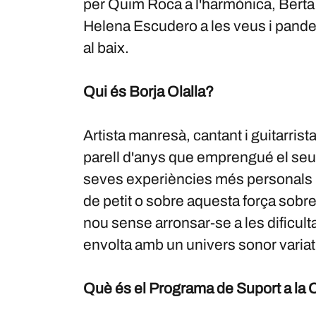
per Quim Roca a l'harmònica, Berta Jà
Helena Escudero a les veus i pander
al baix.
Qui és Borja Olalla?
Artista manresà, cantant i guitarris
parell d'anys que emprengué el seu p
seves experiències més personals i 
de petit o sobre aquesta força sobr
nou sense arronsar-se a les dificul
envolta amb un univers sonor variat 
Què és el Programa de Suport a la 