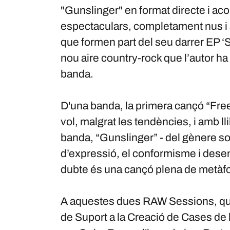
"Gunslinger" en format directe i a
espectaculars, completament nus i a
que formen part del seu darrer EP ‘
nou aire country-rock que l’autor ha
banda.
D'una banda, la primera cançó “Free
vol, malgrat les tendències, i amb lli
banda, “Gunslinger” - del gènere sout
d’expressió, el conformisme i dese
dubte és una cançó plena de metàf
A aquestes dues RAW Sessions, que
de Suport a la Creació de Cases de 