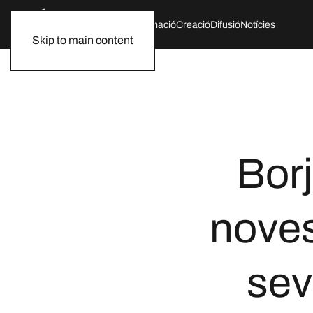
Qui som
Agenda
Formació
Creació
Difusió
Notícies
Skip to main content
Borj
nove
sev