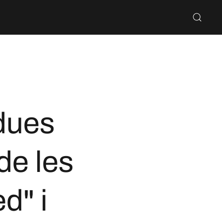
 dues
e les
d" i