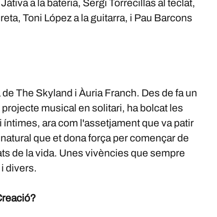
tiva a la bateria, Sergi Torrecillas al teclat,
eta, Toni López a la guitarra, i Pau Barcons
ta de The Skyland i Àuria Franch. Des de fa un
rojecte musical en solitari, ha bolcat les
íntimes, ara com l'assetjament que va patir
enatural que et dona força per començar de
tats de la vida. Unes vivències que sempre
i divers.
Creació?