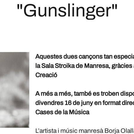
"Gunslinger"
Aquestes dues cançons tan especial
la Sala Stroika de Manresa, gràcies 
Creació
A més a més, també es troben dispo
divendres 16 de juny en format direc
Cases de la Música
L’artista i músic manresà Borja Olal