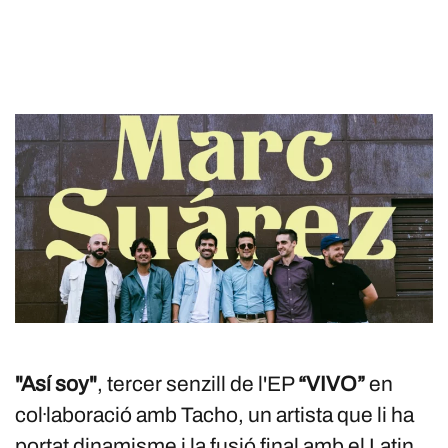
"Así soy"
, tercer senzill de l'EP
“VIVO”
en
col·laboració amb Tacho, un artista que li ha
portat dinamisme i la fusió final amb el Latin.