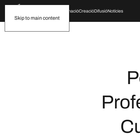
Qui som
Agenda
Formació
Creació
Difusió
Notícies
Skip to main content
P
Prof
Cu