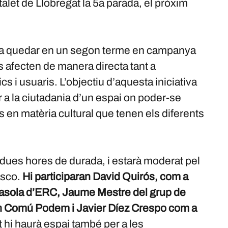
talet de Llobregat la 5a parada, el pròxim
n a quedar en un segon terme en campanya
s afecten de manera directa tant a
s i usuaris. L’objectiu d’aquesta iniciativa
ar a la ciutadania d’un espai on poder-se
ts en matèria cultural que tenen els diferents
 dues hores de durada, i estarà moderat pel
asco.
Hi participaran David Quirós, com a
Casola d’ERC, Jaume Mestre del grup de
 Comú Podem i Javier Díez Crespo com a
 hi haurà espai també per a les