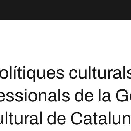
olítiques culturals
essionals de la G
ltural de Catalu