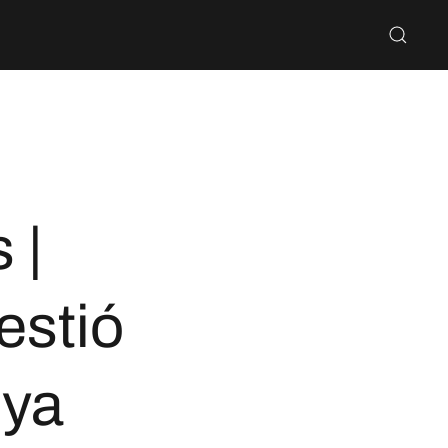
 |
estió
nya