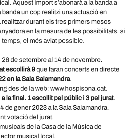
al. Aquest import s’abonarà a la banda a
a banda un cop realitzi una actuació en
à realitzar durant els tres primers mesos
nyadora en la mesura de les possibilitats, si
 temps, el més aviat possible.
el 26 de setembre al 14 de novembre.
rat escollirà 9
que faran concerts en directe
022 en la Sala Salamandra
.
ing des de la web: www.hospisona.cat.
 la final. 1 escollit pel públic i 3 pel jurat
.
. 14 de gener 2023 a la Sala Salamandra.
nt votació del jurat.
s musicals de la Casa de la Música de
sector musical local.