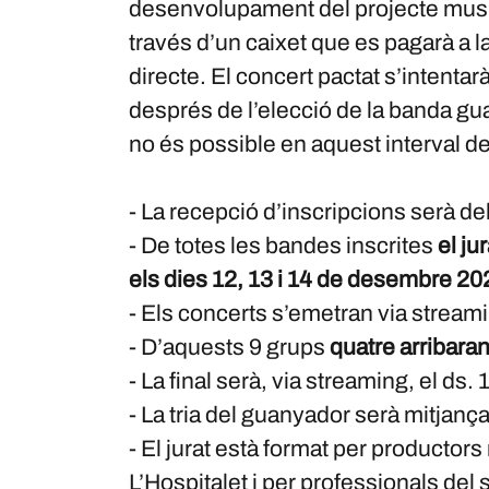
desenvolupament del projecte music
través d’un caixet que es pagarà a l
directe. El concert pactat s’intentar
després de l’elecció de la banda gua
no és possible en aquest interval de
- La recepció d’inscripcions serà d
- De totes les bandes inscrites
el ju
els dies 12, 13 i 14 de desembre 2
- Els concerts s’emetran via stream
- D’aquests 9 grups
quatre arribaran a
- La final serà, via streaming, el ds
- La tria del guanyador serà mitjança
- El jurat està format per productor
L’Hospitalet i per professionals del 