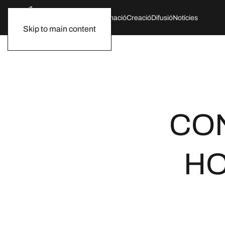
Qui som
Agenda
Formació
Creació
Difusió
Notícies
Skip to main content
CO
HO