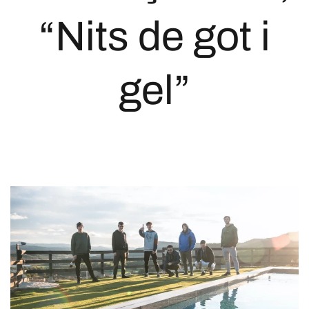
“Nits de got i
gel”