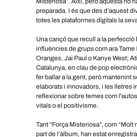
Misteriosa”. Així, però aquesta no h
preparada. I és que des d’aquest div
totes les plataformes digitals la sev
Una cançó que recull a la perfecció
influències de grups com ara Tame 
Oranges, Jai Paul o Kanye West; Atin
Catalunya, en clau de pop electròni
fer ballar a la gent, però mantenint 
elaborats i innovadors, i les lletres
reflexionar sobre temes com l'autos
vitals o el positivisme.
Tant “Força Misteriosa”, com “Molt m
part de l’àlbum, han estat enregist