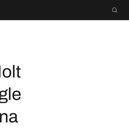
olt
gle
ina