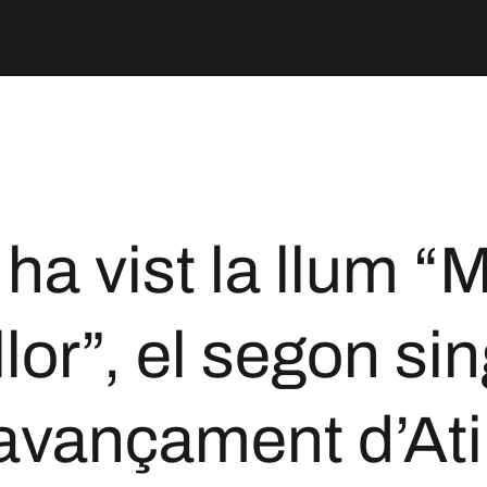
 ha vist la llum “M
llor”, el segon sin
avançament d’At