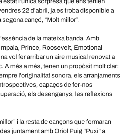
a estat l’única sorpresa que ens tenien
endres 22 d’abril, ja es troba disponible a
a segona cançó, “Molt millor”.
 l'essència de la mateixa banda. Amb
Impala, Prince, Roosevelt, Emotional
a vol fer arribar un aire musical renovat a
c. A més a més, tenen un propòsit molt clar:
sempre l'originalitat sonora, els arranjaments
 introspectives, capaços de fer-nos
uperació, els desenganys, les reflexions
illor” i la resta de cançons que formaran
rades juntament amb Oriol Puig "Puxi" a