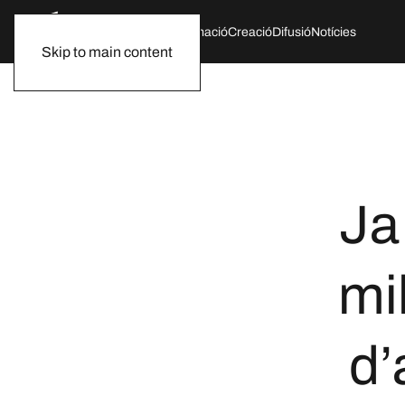
Qui som
Agenda
Formació
Creació
Difusió
Notícies
Skip to main content
Ja
mi
d’