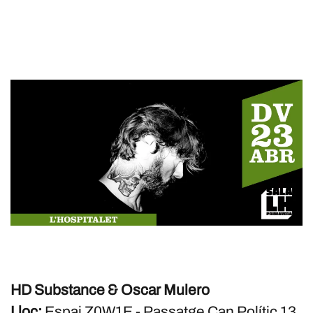
HD Substance & Oscar Mulero
Lloc:
Espai Z0W1E - Passatge Can Polític 13