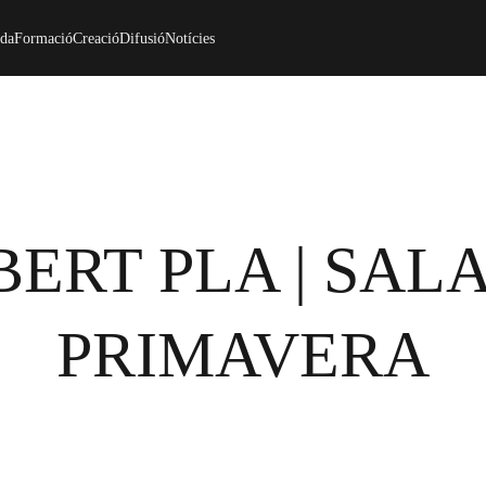
da
Formació
Creació
Difusió
Notícies
ERT PLA | SAL
PRIMAVERA