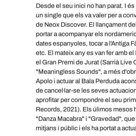
Desde el seu inici no han parat. I és
un single que els va valer per a co
de Neox Discover. El llançament de
portar a acompanyar els nordameric
dates espanyoles, tocar a l'Antiga 
etc. El mateix any es van fer amb el 
el Gran Premi de Jurat (Sarrià Live 
"Meaningless Sounds", a més d'obri
Apolo i actuar al Bala Perduda acons
de cancel·lar-se les seves actuacion
aprofitar per compondre el seu prime
Records, 2021). Els úlimos mesos 
"Danza Macabra" i "Gravedad", que 
mitjans i públic i els ha portat a act