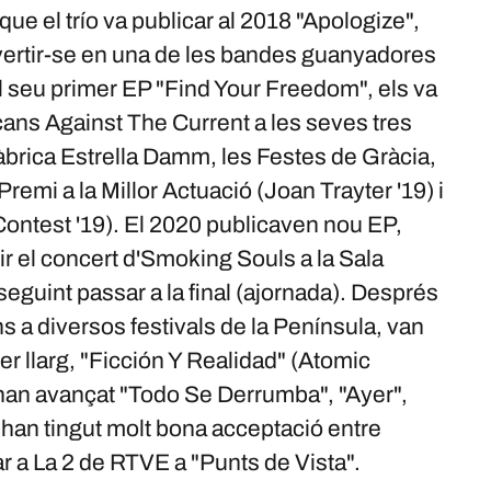
 que el trío va publicar al 2018 "Apologize",
nvertir-se en una de les bandes guanyadores
l seu primer EP "Find Your Freedom", els va
ans Against The Current a les seves tres
Fàbrica Estrella Damm, les Festes de Gràcia,
Premi a la Millor Actuació (Joan Trayter '19) i
Contest '19). El 2020 publicaven nou EP,
r el concert d'Smoking Souls a la Sala
eguint passar a la final (ajornada). Després
s a diversos festivals de la Península, van
r llarg, "Ficción Y Realidad" (Atomic
han avançat "Todo Se Derrumba", "Ayer",
han tingut molt bona acceptació entre
uar a La 2 de RTVE a "Punts de Vista".