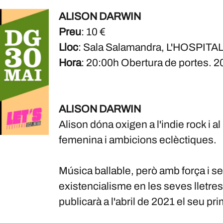
ALISON DARWIN
Preu
: 10 €
Lloc
: Sala Salamandra, L'HOSPITA
Hora
: 20:00h Obertura de portes. 20
ALISON DARWIN
Alison dóna oxigen a l'indie rock i 
femenina i ambicions eclèctiques.
Música ballable, però amb força i sen
existencialisme en les seves lletres,
publicarà a l'abril de 2021 el seu pri