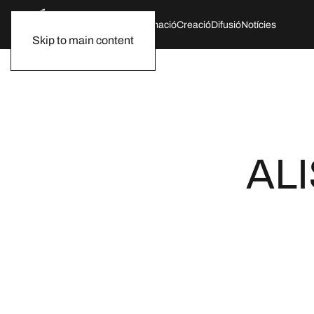
Qui som
Agenda
Formació
Creació
Difusió
Notícies
Skip to main content
ALI