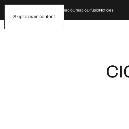
Qui som
Agenda
Formació
Creació
Difusió
Notícies
Skip to main content
CI