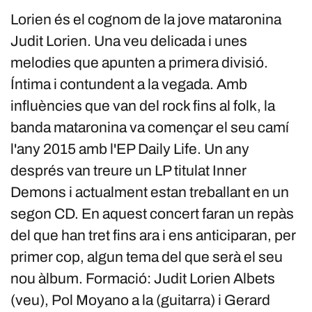
Lorien és el cognom de la jove mataronina
Judit Lorien. Una veu delicada i unes
melodies que apunten a primera divisió.
Íntima i contundent a la vegada. Amb
influències que van del rock fins al folk, la
banda mataronina va començar el seu camí
l'any 2015 amb l'EP Daily Life. Un any
després van treure un LP titulat Inner
Demons i actualment estan treballant en un
segon CD. En aquest concert faran un repàs
del que han tret fins ara i ens anticiparan, per
primer cop, algun tema del que serà el seu
nou àlbum. Formació: Judit Lorien Albets
(veu), Pol Moyano a la (guitarra) i Gerard