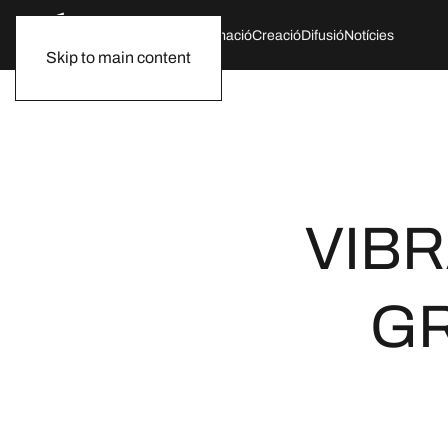
Qui som
Agenda
Formació
Creació
Difusió
Notícies
Skip to main content
VIBR
GR