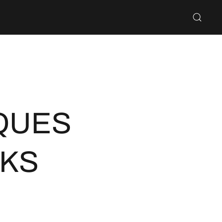
OQUES
UKS