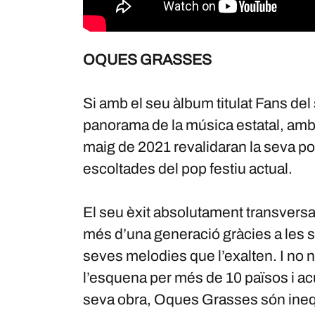
OQUES GRASSES
Si amb el seu àlbum titulat Fans de
panorama de la música estatal, amb 
maig de 2021 revalidaran la seva pol
escoltades del pop festiu actual.
El seu èxit absolutament transversa
més d’una generació gràcies a les se
seves melodies que l’exalten. I no
l’esquena per més de 10 països i a
seva obra, Oques Grasses són ineq