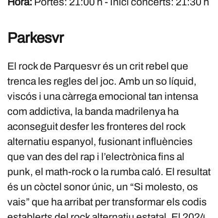
Hora:
Portes: 21:00 h - Inici concerts: 21:30 h
Parkesvr
El rock de Parquesvr és un crit rebel que
trenca les regles del joc. Amb un so líquid,
viscós i una càrrega emocional tan intensa
com addictiva, la banda madrilenya ha
aconseguit desfer les fronteres del rock
alternatiu espanyol, fusionant influències
que van des del rap i l’electrònica fins al
punk, el math-rock o la rumba caló. El resultat
és un còctel sonor únic, un “Si molesto, os
vais” que ha arribat per transformar els codis
establerts del rock alternatiu estatal. El 2024