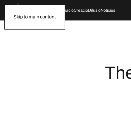
Qui som
Agenda
Formació
Creació
Difusió
Notícies
Skip to main content
The