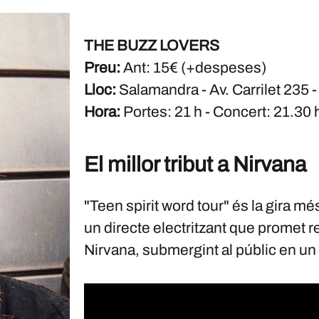
THE BUZZ LOVERS
Preu:
Ant: 15€ (+despeses)
Lloc:
Salamandra - Av. Carrilet 235
Hora:
Portes: 21 h - Concert: 21.30 
El millor tribut a Nirvana
"Teen spirit word tour" és la gira 
un directe electritzant que promet r
Nirvana, submergint al públic en un e