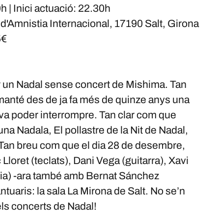
 | Inici actuació: 22.30h
 d'Amnistia Internacional, 17190 Salt, Girona
5€
ar un Nadal sense concert de Mishima. Tan
manté des de ja fa més de quinze anys una
a va poder interrompre. Tan clar com que
a Nadala, El pollastre de la Nit de Nadal,
 Tan breu com que el dia 28 de desembre,
Lloret (teclats), Dani Vega (guitarra), Xavi
eria) -ara també amb Bernat Sánchez
ntuaris: la sala La Mirona de Salt. No se’n
els concerts de Nadal!