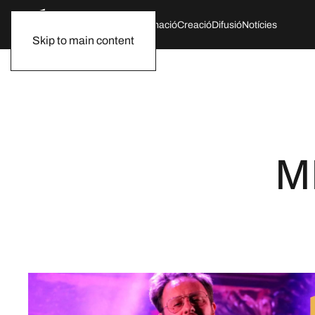
Qui som
Agenda
Formació
Creació
Difusió
Notícies
Skip to main content
M