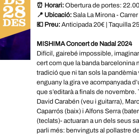
⏰ Horari:
Obertura de portes: 22.00h
📍 Ubicació:
Sala La Mirona - Carrer
💶 Preu:
Anticipada 20€ | Taquilla 2
MISHIMA Concert de Nadal 2024
Difícil, gairebé impossible, imagin
cert com que la banda barcelonina 
tradició que ni tan sols la pandèmi
enguany la gira ve acompanyada d’un
que s’editarà a finals de novembre.
David Carabén (veu i guitarra), Marc 
Caparrós (baix) i Alfons Serra (bat
(teclats)- actuaran a un dels seus sa
parli més: benvinguts al pollastre d