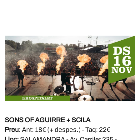
SONS OF AGUIRRE + SCILA
Preu
: Ant: 18€ (+ despes.) - Taq: 22€
Lloc:
SALAMANDRA - Av. Carrilet 235 -