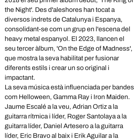
2018 el seu primer album debut, 'The King of
the Night'. Des d'aleshores han tocat a
diversos indrets de Catalunya i Espanya,
consolidant-se com un grup en l'escena del
heavy metal espanyol. El 2023, llancen el
seu tercer àlbum, 'On the Edge of Madness',
que mostra la seva habilitat per fusionar
diferents estils i crear un so original i
impactant.
La seva música està influenciada per bandes
com Helloween, Gamma Ray i Iron Maiden.
Jaume Escalé a la veu, Adrian Ortiz a la
guitarra rítmica i líder, Roger Santolaya a la
guitarra líder, Daniel Artesero a la guitarra
líder, Eric Bravo al baix i Erik Aguilar a la