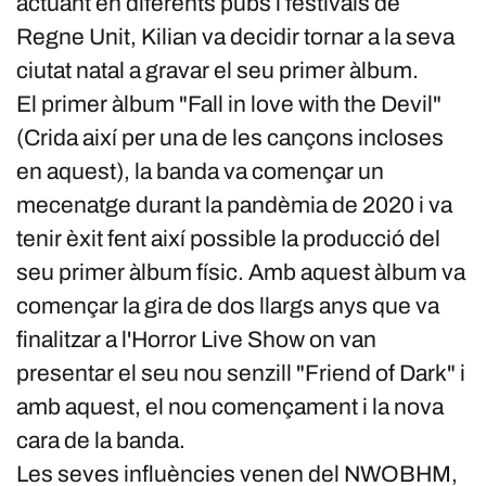
actuant en diferents pubs i festivals de
Regne Unit, Kilian va decidir tornar a la seva
ciutat natal a gravar el seu primer àlbum.
El primer àlbum "Fall in love with the Devil"
(Crida així per una de les cançons incloses
en aquest), la banda va començar un
mecenatge durant la pandèmia de 2020 i va
tenir èxit fent així possible la producció del
seu primer àlbum físic. Amb aquest àlbum va
començar la gira de dos llargs anys que va
finalitzar a l'Horror Live Show on van
presentar el seu nou senzill "Friend of Dark" i
amb aquest, el nou començament i la nova
cara de la banda.
Les seves influències venen del NWOBHM,