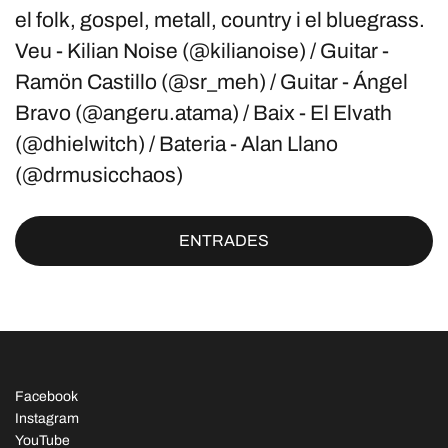
el folk, gospel, metall, country i el bluegrass.
Veu - Kilian Noise (@kilianoise) / Guitar -
Ramön Castillo (@sr_meh) / Guitar - Ángel
Bravo (@angeru.atama) / Baix - El Elvath
(@dhielwitch) / Bateria - Alan Llano
(@drmusicchaos)
ENTRADES
Facebook
Instagram
YouTube