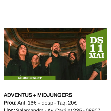
ADVENTUS + MIDJUNGERS
Preu:
Ant: 16€ + desp - Taq: 20€
Lloc:
Salamandra - Av. Carrilet 235 - 08907