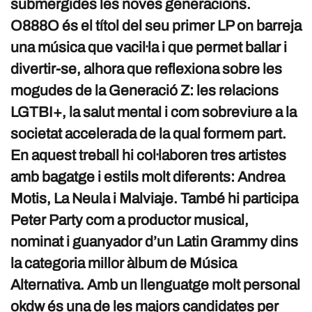
submergides les noves generacions.
O888O és el títol del seu primer LP on barreja
una música que vacil·la i que permet ballar i
divertir-se, alhora que reflexiona sobre les
mogudes de la Generació Z: les relacions
LGTBI+, la salut mental i com sobreviure a la
societat accelerada de la qual formem part.
En aquest treball hi col·laboren tres artistes
amb bagatge i estils molt diferents: Andrea
Motis, La Neula i Malviaje. També hi participa
Peter Party com a productor musical,
nominat i guanyador d’un Latin Grammy dins
la categoria millor àlbum de Música
Alternativa. Amb un llenguatge molt personal
okdw és una de les majors candidates per