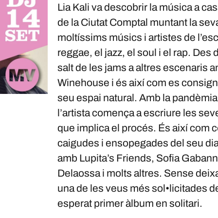
Lia Kali va descobrir la música a ca
de la Ciutat Comptal muntant la seva
moltíssims músics i artistes de l’es
reggae, el jazz, el soul i el rap. Des
salt de les jams a altres escenaris 
Winehouse i és així com es consigna e
seu espai natural. Amb la pandèmia i
l’artista comença a escriure les se
que implica el procés. És així com
caigudes i ensopegades del seu dia
amb Lupita’s Friends, Sofia Gabann
Delaossa i molts altres. Sense deixa
una de les veus més sol•licitades d
esperat primer àlbum en solitari.