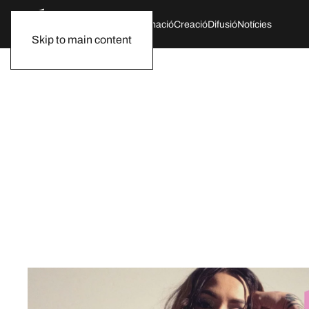
Qui som
Agenda
Formació
Creació
Difusió
Notícies
Skip to main content