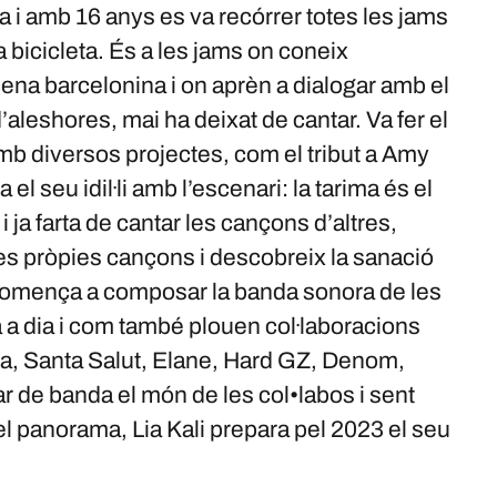
sa i amb 16 anys es va recórrer totes les jams
 bicicleta. És a les jams on coneix
cena barcelonina i on aprèn a dialogar amb el
 d’aleshores, mai ha deixat de cantar. Va fer el
amb diversos projectes, com el tribut a Amy
l seu idil·li amb l’escenari: la tarima és el
 ja farta de cantar les cançons d’altres,
ves pròpies cançons i descobreix la sanació
 comença a composar la banda sonora de les
 a dia i com també plouen col·laboracions
a, Santa Salut, Elane, Hard GZ, Denom,
r de banda el món de les col•labos i sent
el panorama, Lia Kali prepara pel 2023 el seu