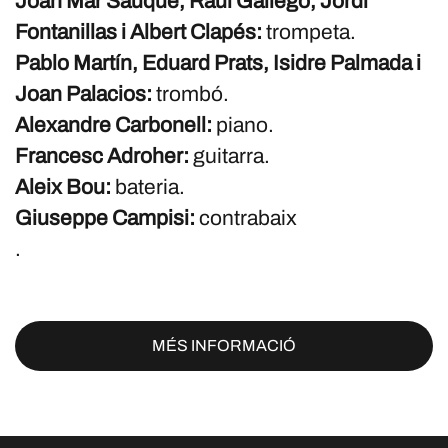
Joan Mar Sauqué, Raül Gallego, Jordi
Fontanillas i Albert Clapés:
trompeta.
Pablo Martín, Eduard Prats, Isidre Palmada i
Joan Palacios:
trombó.
Alexandre Carbonell:
piano.
Francesc Adroher:
guitarra.
Aleix Bou:
bateria.
Giuseppe Campisi:
contrabaix
.
MÉS INFORMACIÓ