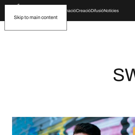
Qui som
Agenda
Formació
Creació
Difusió
Notícies
Skip to main content
SW