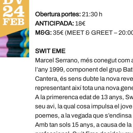
Obertura portes:
21:30 h
ANTICIPADA:
18€
M&G:
35€ (MEET & GREET – 20:00
SWIT EME
Marcel Serrano, més conegut com a 
l’any 1999, component del grup Bat
Cantera, és sens dubte la nova reve
representant així tota una nova gen
A la primerenca edat de 13 anys, Sw
seu avi, la qual cosa impulsa el jov
poemes, a la vegada que s’endinsa a
Amb tan sols 15 anys, a causa de la