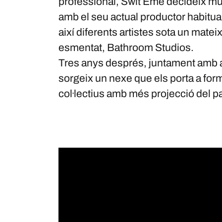
professional, Swit Eme decideix mun
amb el seu actual productor habitu
així diferents artistes sota un matei
esmentat, Bathroom Studios.
Tres anys després, juntament amb al
sorgeix un nexe que els porta a forma
col·lectius amb més projecció del p