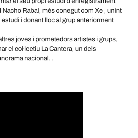
tar el seu propi estudi d’enregistrament
al Nacho Rabal, més conegut com Xe , unint
x estudi i donant lloc al grup anteriorment
tres joves i prometedors artistes i grups,
r el col·lectiu La Cantera, un dels
anorama nacional. .