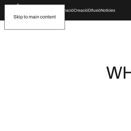
Qui som
Agenda
Formació
Creació
Difusió
Notícies
Skip to main content
WH