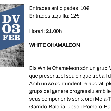
Entrades anticipades: 10€
Entrades taquilla: 12€
Horari: 21.00h
WHITE CHAMALEON
Els White Chameleon són un grup Ma
que presenta el seu cinquè treball 
Amb un so contundent i elaborat, p
grups del gènere progressiu amb les
seus components són:​ Jordi Mela-T
Garrido-Bateria, Josep Romero-Bai