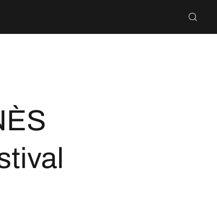
NÈS
tival