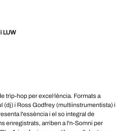
i LUW
de trip-hop per excel·léncia. Formats a
(dj) i Ross Godfrey (multiinstrumentista) i
esenta l'essència i el so integral de
enregistrats, arriben a l'n-Somni per