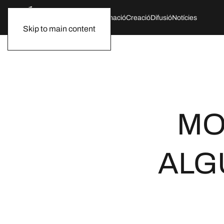
Qui som
Agenda
Formació
Creació
Difusió
Notícies
Skip to main content
MO
ALGU