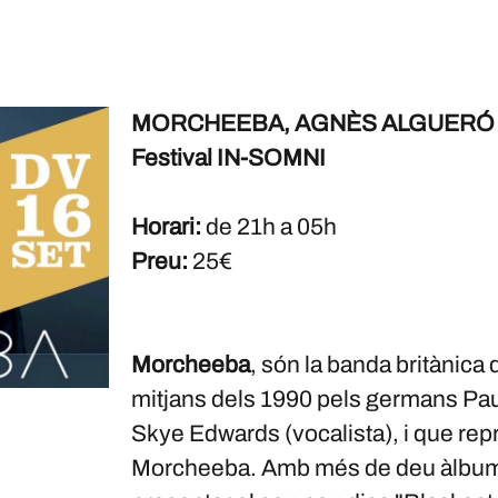
MORCHEEBA, AGNÈS ALGUERÓ 
Festival IN-SOMNI
Horari:
de 21h a 05h
Preu:
25€
Morcheeba
, són la banda britànica 
mitjans dels 1990 pels germans Paul 
Skye Edwards (vocalista), i que repr
Morcheeba. Amb més de deu àlbums 