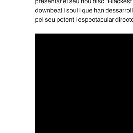
presentar el seu nou disc "Blackest 
downbeat i soul i que han dessarrolla
pel seu potent i espectacular direct