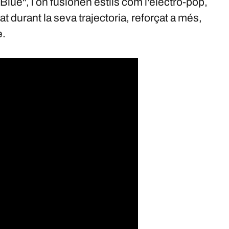
Blue", i on fusionen estils com l'electro-pop,
t durant la seva trajectoria, reforçat a més,
e.