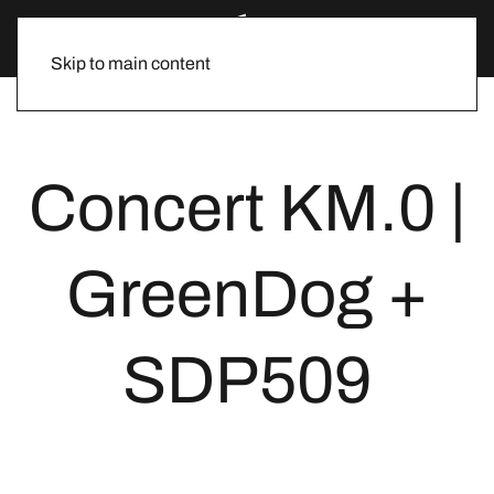
Skip to main content
Concert KM.0 |
GreenDog +
SDP509