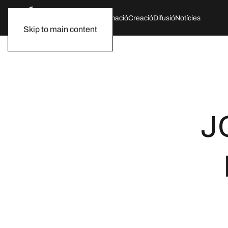
Qui som
Agenda
Formació
Creació
Difusió
Notícies
Skip to main content
J