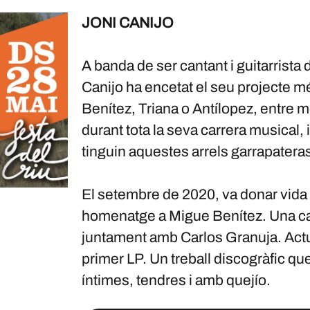
JONI CANIJO
A banda de ser cantant i guitarrista
Canijo ha encetat el seu projecte m
Benítez, Triana o Antílopez, entre mo
durant tota la seva carrera musical,
tinguin aquestes arrels garrapatera
El setembre de 2020, va donar vida 
homenatge a Migue Benítez. Una ca
juntament amb Carlos Granuja. Actual
primer LP. Un treball discogràfic qu
íntimes, tendres i amb quejío.