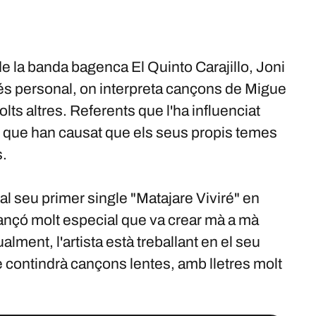
 de la banda bagenca El Quinto Carajillo, Joni
és personal, on interpreta cançons de Migue
lts altres. Referents que l'ha influenciat
 i que han causat que els seus propis temes
s.
al seu primer single "Matajare Viviré" en
nçó molt especial que va crear mà a mà
ment, l'artista està treballant en el seu
e contindrà cançons lentes, amb lletres molt