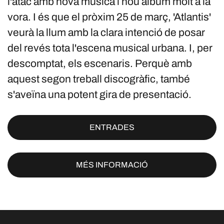
l'atac amb nova música i nou àlbum molt a la
vora. I és que el pròxim 25 de març, 'Atlantis'
veurà la llum amb la clara intenció de posar
del revés tota l'escena musical urbana. I, per
descomptat, els escenaris. Perquè amb
aquest segon treball discogràfic, també
s'aveïna una potent gira de presentació.
ENTRADES
MÉS INFORMACIÓ