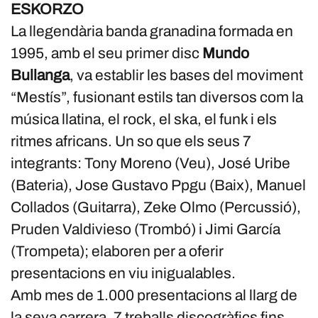
ESKORZO
La llegendària banda granadina formada en
1995, amb el seu primer disc
Mundo
Bullanga
, va establir les bases del moviment
“Mestís”, fusionant estils tan diversos com la
música llatina, el rock, el ska, el funk i els
ritmes africans. Un so que els seus 7
integrants: Tony Moreno (Veu), José Uribe
(Bateria), Jose Gustavo Ppgu (Baix), Manuel
Collados (Guitarra), Zeke Olmo (Percussió),
Pruden Valdivieso (Trombó) i Jimi García
(Trompeta); elaboren per a oferir
presentacions en viu inigualables.
Amb mes de 1.000 presentacions al llarg de
la seva carrera, 7 treballs discogràfics fins