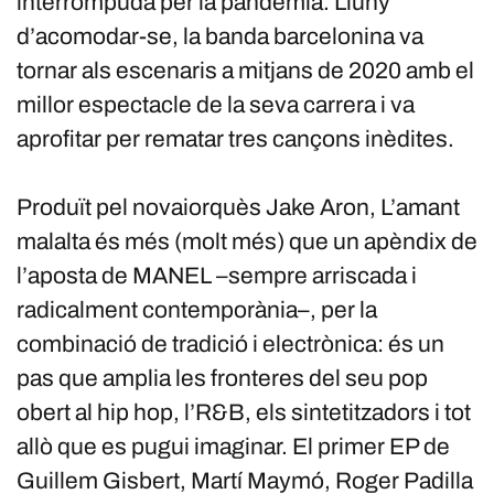
interrompuda per la pandèmia. Lluny
d’acomodar-se, la banda barcelonina va
tornar als escenaris a mitjans de 2020 amb el
millor espectacle de la seva carrera i va
aprofitar per rematar tres cançons inèdites.
Produït pel novaiorquès Jake Aron, L’amant
malalta és més (molt més) que un apèndix de
l’aposta de MANEL –sempre arriscada i
radicalment contemporània–, per la
combinació de tradició i electrònica: és un
pas que amplia les fronteres del seu pop
obert al hip hop, l’R&B, els sintetitzadors i tot
allò que es pugui imaginar. El primer EP de
Guillem Gisbert, Martí Maymó, Roger Padilla