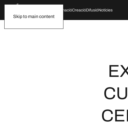
Qui som
Agenda
Formació
Creació
Difusió
Notícies
Skip to main content
EX
CU
CE