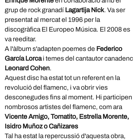
Enrique Morente
en col·laboració amb el
grup de rock granadí
Lagartija Nick
. Va ser
presentat al mercat el 1996 per la
discogràfica El Europeo Música. El 2008 es
va reeditar.
A l'àlbum s'adapten poemes de
Federico
García Lorca
i temes del cantautor canadenc
Leonard Cohen
.
Aquest disc ha estat tot un referent en la
revolució del flamenc, i va obrir vies
desconegudes fins al moment. Hi participen
nombrosos artistes del flamenc, com ara
Vicente Amigo, Tomatito, Estrella Morente,
Isidro Muñoz o Cañizares
Tal ha estat la repercussió d'aquesta obra,