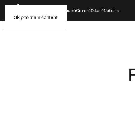
Qui som
Agenda
Formació
Creació
Difusió
Notícies
Skip to main content