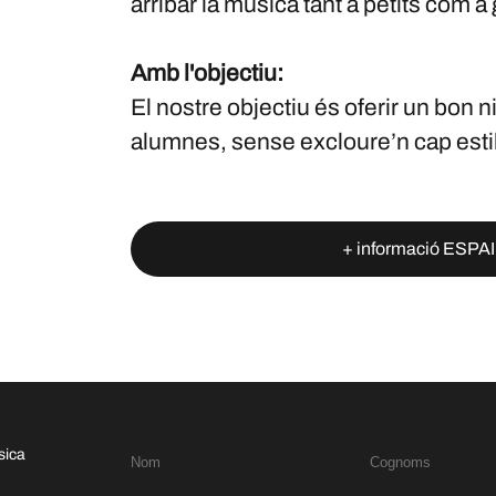
arribar la música tant a petits com a
Amb l'objectiu:
El nostre objectiu és oferir un bon n
alumnes, sense excloure’n cap estil 
+ informació ESP
sica