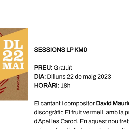
SESSIONS LP KM0
PREU:
Gratuït
DIA:
Dilluns 22 de maig 2023
HORÀRI:
18h
El cantant i compositor
David Mauri
discogràfic El fruit vermell, amb la
d'Apel·les Carod. En aquest nou tre