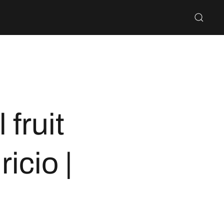
fruit
icio |