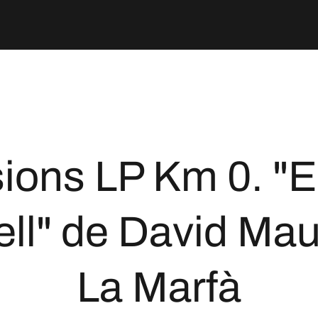
ions LP Km 0. "El 
ll" de David Maur
La Marfà