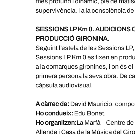
més profund i dinàmic, ple de matisos
supervivència, i a la consciència de
SESSIONS LP Km 0. AUDICIONS
PRODUCCIÓ GIRONINA.
Seguint l’estela de les Sessions LP
Sessions LP Km 0 es fixen en produ
a la comarques gironines, i on és el 
primera persona la seva obra. De c
càpsula audiovisual.
A càrrec de:
David Mauricio, composit
Ho condueix:
Edu Bonet.
Ho organitzen:
La Marfà – Centre de
Allende i Casa de la Música del Gir