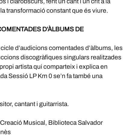
 i clarobscurs, fent un cant i un crit a la
 la transformació constant que és viure.
 COMENTADES D’ÀLBUMS DE
, cicle d’audicions comentades d’àlbums, les
ccions discogràfiques singulars realitzades
propi artista qui comparteix i explica en
ada Sessió LP Km 0 se’n fa també una
or, cantant i guitarrista.
 Creació Musical, Biblioteca Salvador
onès