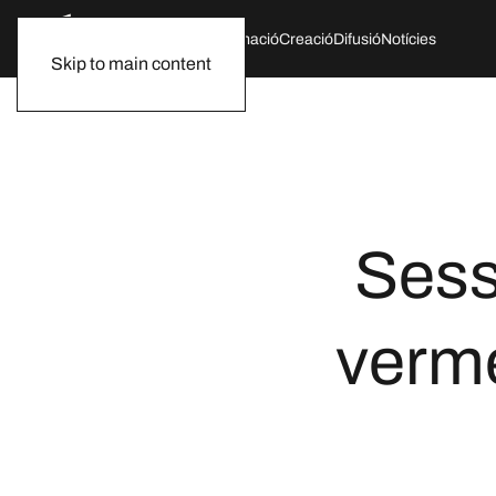
Qui som
Agenda
Formació
Creació
Difusió
Notícies
Skip to main content
Sess
verme