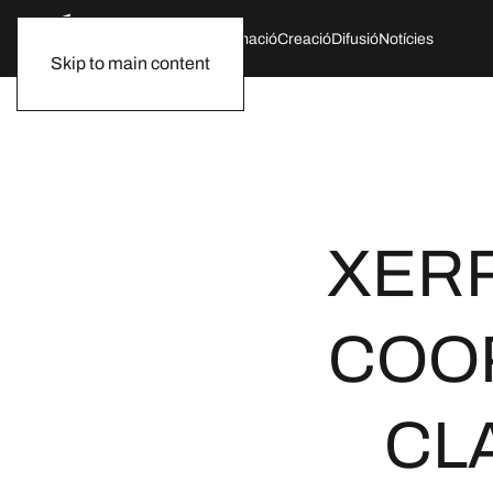
Qui som
Agenda
Formació
Creació
Difusió
Notícies
Skip to main content
XER
COOP
CL