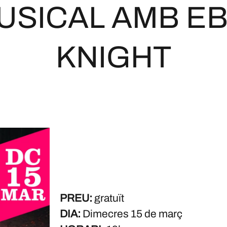
USICAL AMB EB
KNIGHT
PREU:
gratuït
DIA:
Dimecres 15 de març