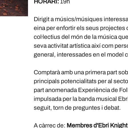
HORARI:
19h
Dirigit a músics/músiques interess
eina per enfortir els seus projectes o
col·lectius del món de la música que 
seva activitat artística així com per
general, interessades en el model co
Comptarà amb una primera part sobr
principals potencialitats per al sec
part anomenada Experiència de Fo
impulsada per la banda musical Ebri 
seguit, torn de preguntes i debat.
A càrrec de:
Membres d'Ebri Knight