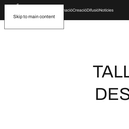
Qui som
Agenda
Formació
Creació
Difusió
Notícies
Skip to main content
TAL
DES