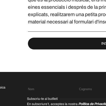
eines essencials i després de la pri
explicats, realitzarem una petita pro
material necessari al formulari d'ins
IN
sica
Subscriu-te al butlletí
En subscriure’t, acceptes la nostra
Política de Privacit