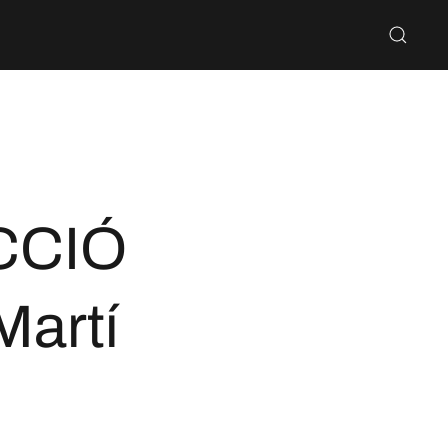
CCIÓ
artí