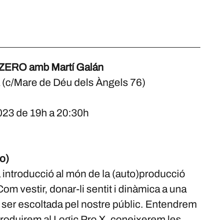
ERO amb Martí Galán
 (c/Mare de Déu dels Àngels 76)
2023 de 19h a 20:30h
o)
 introducció al món de la (auto)producció
m vestir, donar-li sentit i dinàmica a una
 ser escoltada pel nostre públic. Entendrem
troduirem al Logic Pro X, coneixerem les