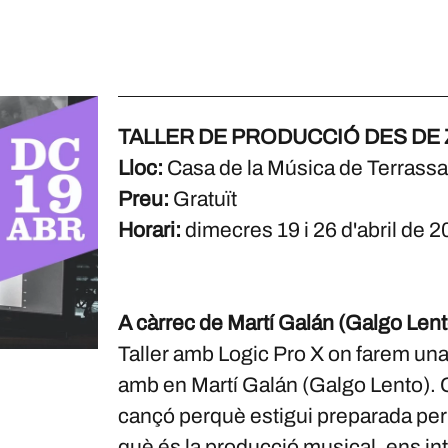
TALLER DE PRODUCCIÓ DES DE Z
Lloc:
Casa de la Música de Terrassa
Preu:
Gratuït
Horari:
dimecres 19 i 26 d'abril de 
A càrrec de Martí Galán (Galgo Lent
Taller amb Logic Pro X on farem una
amb en Martí Galán (Galgo Lento). Co
cançó perquè estigui preparada per
què és la producció musical, ens in