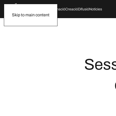
Qui som
Agenda
Formació
Creació
Difusió
Notícies
Skip to main content
Sess