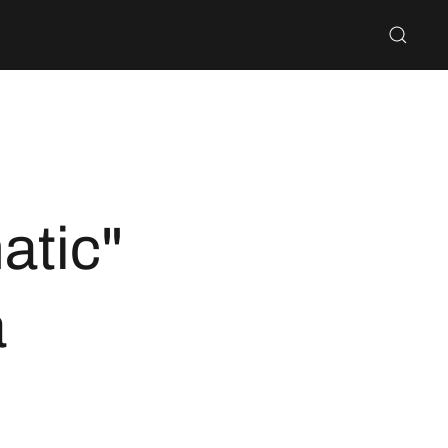
atic"
à