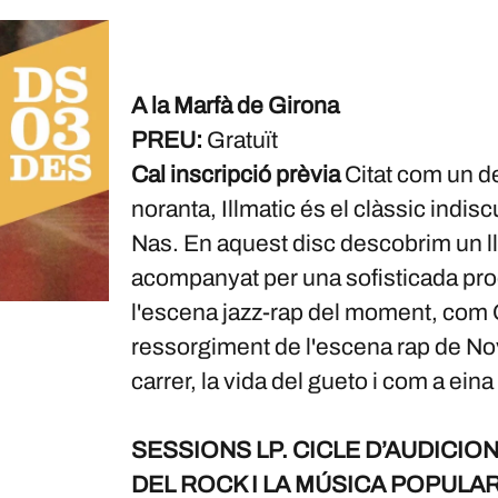
A la Marfà de Girona
PREU:
Gratuït
Cal inscripció prèvia
Citat com un d
noranta, Illmatic és el clàssic indis
Nas. En aquest disc descobrim un lle
acompanyat per una sofisticada prod
l'escena jazz-rap del moment, com Q-
ressorgiment de l'escena rap de Nova
carrer, la vida del gueto i com a ein
SESSIONS LP. CICLE D’AUDICI
DEL ROCK I LA MÚSICA POPULA