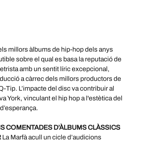
els millors àlbums de hip-hop dels anys
cutible sobre el qual es basa la reputació de
trista amb un sentit líric excepcional,
ucció a càrrec dels millors productors de
Tip. L’impacte del disc va contribuir al
 York, vinculant el hip hop a l'estètica del
a d’esperança.
ONS COMENTADES D’ÀLBUMS CLÀSSICS
R
La Marfà acull un cicle d’audicions