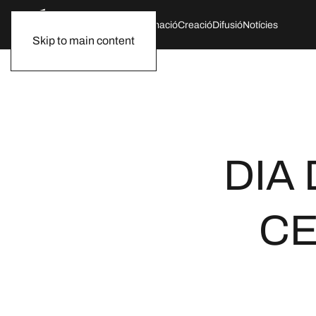
Qui som
Agenda
Formació
Creació
Difusió
Notícies
Skip to main content
DIA 
CE