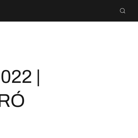
022 |
ARÓ