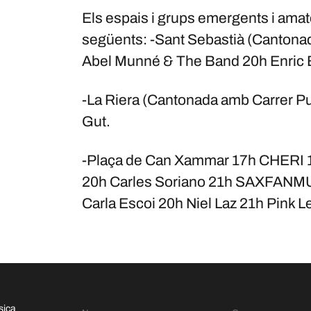
Els espais i grups emergents i amat
següents: -Sant Sebastià (Cantona
Abel Munné & The Band 20h Enric 
-La Riera (Cantonada amb Carrer Pu
Gut.
-Plaça de Can Xammar 17h CHERI 1
20h Carles Soriano 21h SAXFANMUS
Carla Escoi 20h Niel Laz 21h Pink 
sica