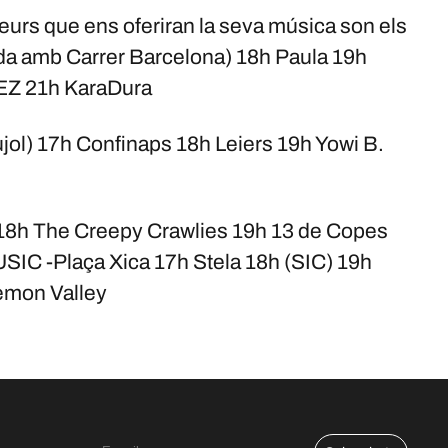
eurs que ens oferiran la seva música son els
da amb Carrer Barcelona) 18h Paula 19h
EZ 21h KaraDura
jol) 17h Confinaps 18h Leiers 19h Yowi B.
8h The Creepy Crawlies 19h 13 de Copes
IC -Plaça Xica 17h Stela 18h (SIC) 19h
Lemon Valley