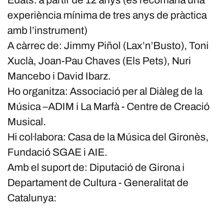
Edats: a partir de 12 anys (es recomana una
experiència mínima de tres anys de pràctica
amb l’instrument)
A càrrec de: Jimmy Piñol (Lax’n’Busto), Toni
Xuclà, Joan-Pau Chaves (Els Pets), Nuri
Mancebo i David Ibarz.
Ho organitza: Associació per al Diàleg de la
Música –ADIM i La Marfà - Centre de Creació
Musical.
Hi col·labora: Casa de la Música del Gironès,
Fundació SGAE i AIE.
Amb el suport de: Diputació de Girona i
Departament de Cultura - Generalitat de
Catalunya: