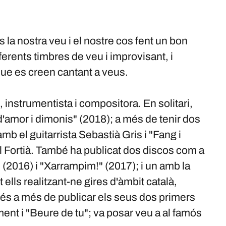
a nostra veu i el nostre cos fent un bon
rents timbres de veu i improvisant, i
ue es creen cantant a veus.
 instrumentista i compositora. En solitari,
'amor i dimonis" (2018); a més de tenir dos
amb el guitarrista Sebastià Gris i "Fang i
 Fortià. També ha publicat dos discos com a
 (2016) i "Xarrampim!" (2017); i un amb la
lls realitzant-ne gires d'àmbit català,
és a més de publicar els seus dos primers
ent i "Beure de tu"; va posar veu a al famós