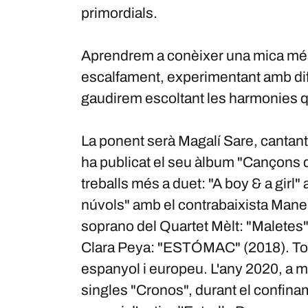
primordials.
Aprendrem a conèixer una mica més l
escalfament, experimentant amb dife
gaudirem escoltant les harmonies q
La ponent serà Magalí Sare, cantant,
ha publicat el seu àlbum "Cançons d
treballs més a duet: "A boy & a girl" 
núvols" amb el contrabaixista Manel
soprano del Quartet Mèlt: "Maletes"
Clara Peya: "ESTÓMAC" (2018). Tot e
espanyol i europeu. L'any 2020, a m
singles "Cronos", durant el confinam