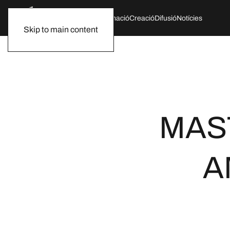
Qui som
Agenda
Formació
Creació
Difusió
Notícies
Skip to main content
MAS
A