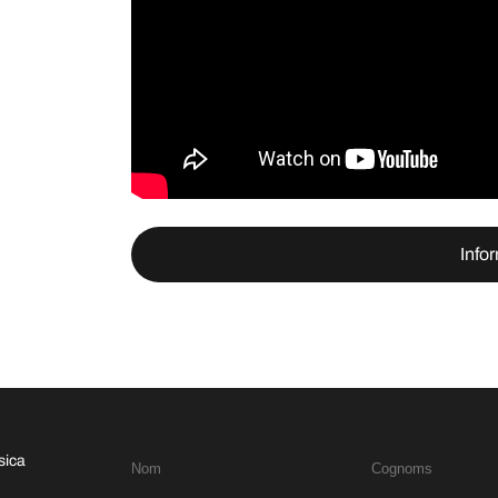
Info
sica