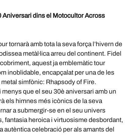
 Aniversari dins el Motocultor Across
r tornarà amb tota la seva força l’hivern de
issea metàl·lica arreu del continent. Fidel
descobriment, aquest ja emblemàtic tour
com inoblidable, encapçalat per una de les
metal simfònic: Rhapsody of Fire.
ni menys que el seu 30è aniversari amb un
rà els himnes més icònics de la seva
ornar a submergir-se en el seu univers
 fantasia heroica i virtuosisme desbordant,
a autèntica celebració per als amants del