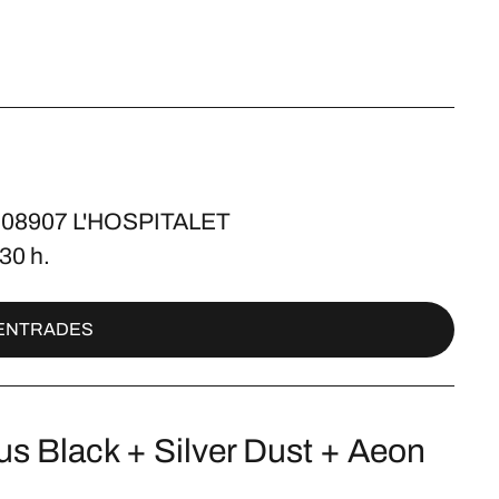
 - 08907 L'HOSPITALET
30 h.
ENTRADES
us Black + Silver Dust + Aeon