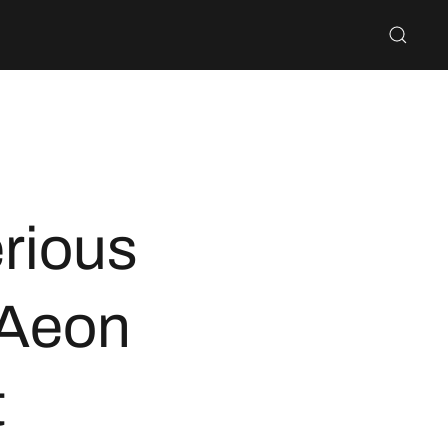
rious
 Aeon
t