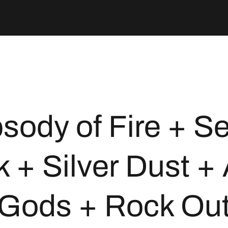
sody of Fire + Se
k + Silver Dust +
Gods + Rock Ou