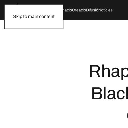
Qui som
Agenda
Formació
Creació
Difusió
Notícies
Skip to main content
Rhap
Blac